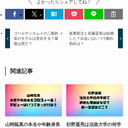
よかったらシェアしてね！
ゴールデンカムイの二瓶鉄
坂東龍汰と佐藤栞里は結婚
造のモデルは実在する？最
した？出会いはいつで馴れ
後は死亡？
初めは？
関連記事
山時聡真の本名や年齢身長
杉野遥亮は法政大学の何学