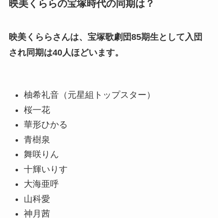
映美くららの宝塚時代の同期は？
映美くららさんは、宝塚歌劇団85期生として入団
され同期
は
40
人
ほど
います
。
柚希礼音（元星組トップスター）
桜一花
華形ひかる
青樹泉
舞咲りん
十輝いりす
大海亜呼
山科愛
神月茜