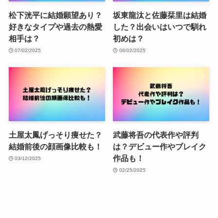
松下洸平に結婚願望あり？
坂東龍汰と佐藤栞里は結婚
好きなタイプや過去の熱愛
した？出会いはいつで馴れ
相手は？
初めは？
07/02/2025
06/02/2025
土屋太鳳げっそり痩せた？
武藤将吾の代表作や評判
結婚前後の顔画像比較も！
は？デビュー作やブレイク
作品も！
03/12/2025
02/25/2025