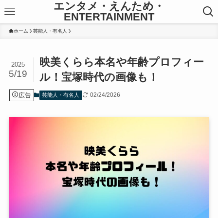
エンタメ・えんため・
ENTERTAINMENT
ホーム
芸能人・有名人
映美くらら本名や年齢プロフィー
2025
5/19
ル！宝塚時代の画像も！
広告
02/24/2026
芸能人・有名人