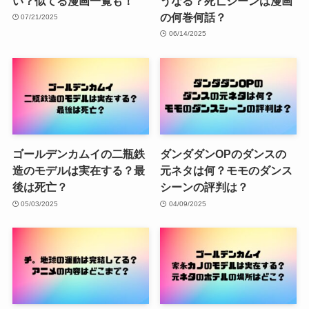
い？似てる漫画一覧も！
うなる？死亡シーンは漫画
の何巻何話？
07/21/2025
06/14/2025
ゴールデンカムイの二瓶鉄
ダンダダンOPのダンスの
造のモデルは実在する？最
元ネタは何？モモのダンス
後は死亡？
シーンの評判は？
05/03/2025
04/09/2025