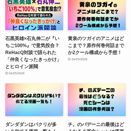
石黒英雄×石丸伸二が『い
黄泉のツガイのアニメはど
ちご100%』で意気投合？
こまで？原作何巻何話まで
ReHacQ対談で語られた
か2クール構成から予想！
「仲良くなったきっかけ」
04/25/2026
とヒロイン派閥
04/25/2026
ダンダダンはパクリが多
チ。のバデーニの最後はど